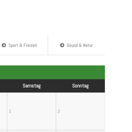
Sport & Freizeit
Gsund & Natur
Sa
mstag
So
nntag
1
2