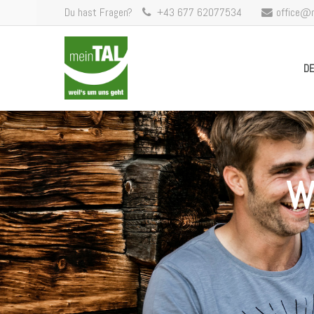
Du hast Fragen?
+43 677 62077534
office@
DE
W