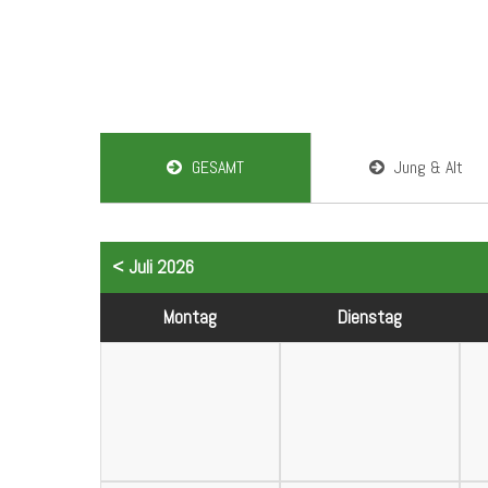
GESAMT
Jung & Alt
< Juli 2026
Mo
ntag
Di
enstag