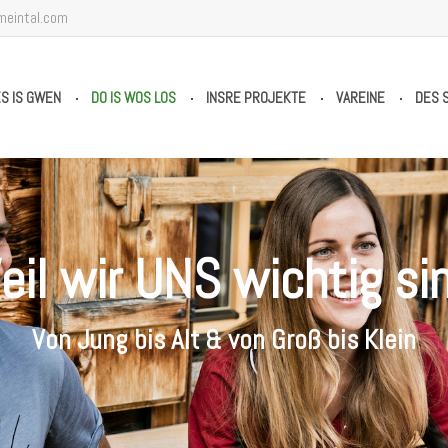
meintal.com
S IS GWEN
DO IS WOS LOS
INSRE PROJEKTE
VAREINE
DES 
eil wir UNS wichtig sin
Von Jung bis Alt & von Groß bis Klein