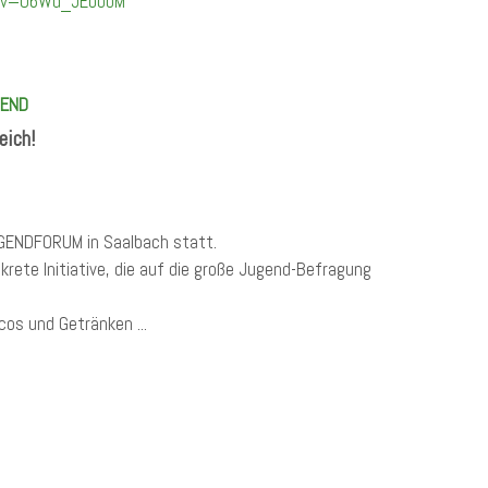
h?v=U6Wd_JEoooM
BEND
eich!
GENDFORUM in Saalbach statt.
rete Initiative, die auf die große Jugend-Befragung
os und Getränken ...