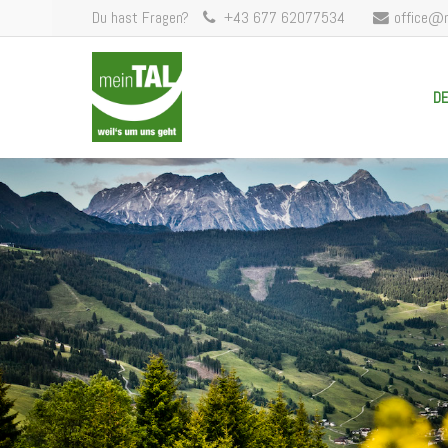
Du hast Fragen?
+43 677 62077534
office@
DE