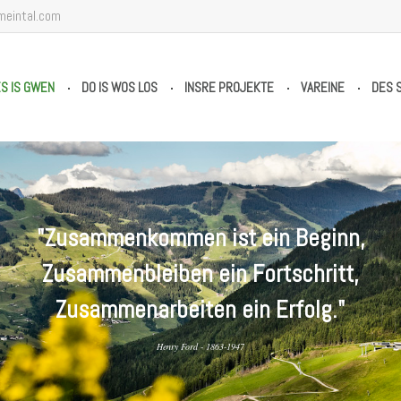
meintal.com
S IS GWEN
DO IS WOS LOS
INSRE PROJEKTE
VAREINE
DES 
"Zusammenkommen ist ein Beginn,
Zusammenbleiben ein Fortschritt,
Zusammenarbeiten ein Erfolg."
Henry Ford - 1863-1947