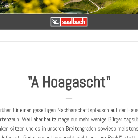
"A Hoagascht"
 früher für einen geselligen Nachbarschaftsplausch auf der Hau
rtenzaun. Weil aber heutzutage nur mehr wenige Bürger tagsüb
ken sitzen und es in unseren Breitengraden sowieso meistens
dafür ist, findet unser Hoagascht nicht nur „am Bankl“ statt.