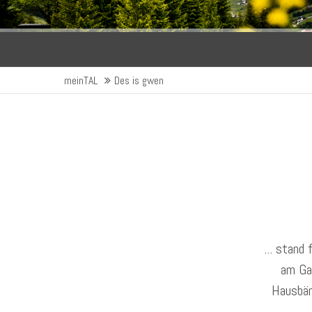
meinTAL
Des is gwen
... stand
am Ga
Hausbän