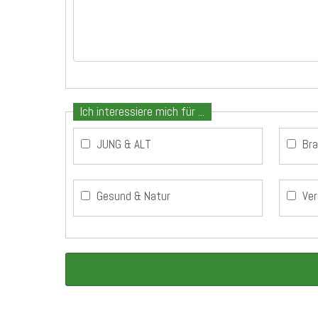
Ich interessiere mich für ...
JUNG & ALT
Br
Gesund & Natur
Ver