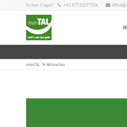
Du hast Fragen?
+43 677 62077534
office@
DE
meinTAL
Mitmachen