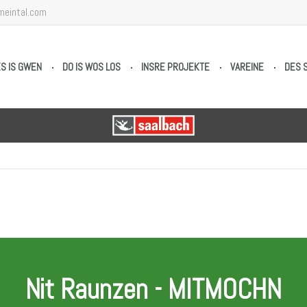
meintal.com
S IS GWEN
DO IS WOS LOS
INSRE PROJEKTE
VAREINE
DES 
Nit Raunzen - MITMOCHN