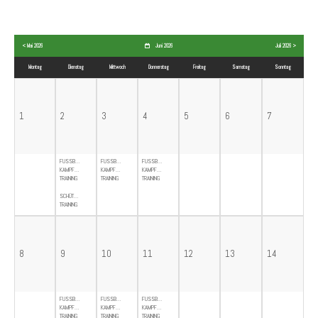
< Mai 2026
Juni 2026
Juli 2026 >
Mo
ntag
Di
enstag
Mi
ttwoch
Do
nnerstag
Fr
eitag
Sa
mstag
So
nntag
1
2
3
4
5
6
7
FUSSBALL-
FUSSBALL-
FUSSBALL-
KAMPFMANNSCHAFT-
KAMPFMANNSCHAFT-
KAMPFMANNSCHAFT-
TRAINING
TRAINING
TRAINING
SCHÜTZENGILDE-
TRAINING
8
9
10
11
12
13
14
FUSSBALL-
FUSSBALL-
FUSSBALL-
KAMPFMANNSCHAFT-
KAMPFMANNSCHAFT-
KAMPFMANNSCHAFT-
TRAINING
TRAINING
TRAINING